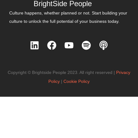
BrightSide People
Culture happens, whether planned or not. Start building your
culture to unlock the full potential of your business today.
L
F
Y
S
P
i
a
o
p
o
n
c
u
o
d
k
e
t
t
c
Copyright © Brightside People 2023. All right reserved |
Privacy
e
b
u
i
a
Policy
|
Cookie Policy
d
o
b
f
s
i
o
e
y
t
n
k