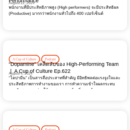
Performance
August 22, 2024
พนักงานที่มีประสิทธิภาพสูง (High performers) จะมีประสิทธิผล
(Productive) มากกว่าพนักงานทั่วไปถึง 400 เปอร์เซ็นต์
,
A Cup of Culture
Podcast
“Dopamine” เคล็ดลับของ High-Performing Team
❘ A Cup of Culture Ep.622
August 4, 2024
“โดปามีน” เป็นสารสื่อประสาทที่สำคัญ มีอิทธิพลต่อแรงจูงใจและ
ประสิทธิภาพการทำงานของเรา การทำความเข้าใจผลกระทบ
ของมันสามารถช่วยให้เราสามารถสร้างสิ่งแวดล้อม กระบวนการ
ทำงาน และวัฒนธรรมองค์กรที่ดีต่อ well-being และช่วยให้
พนักงานสามารถรักษาประสิทธิภาพในการทำงานในระดับสูง
อย่างต่อเนื่อง
,
A Cup of Culture
Podcast