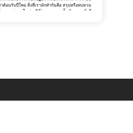
ก่าต้อนรับปีใหม่ สิ่งที่เรามักทำกันคือ สรุปหรือทบทวน
รื่องราวต่างๆ ในช่วงปีที่ผ่านมา และตั้งเป้าหมายสิ่งที่
ยากทำหรือสิ่งที่อยากจะเปลี่ยนแปลงในปีที่กำลังมาถึง
ีนี้ในแง่ขององค์กรหลายที่ก็ตั้งใจจะใช้ช่วงเวลานี้ใน
ารเริ่มต้นพูดคุยหรือปรับเปลี่ยนวัฒนธรรมองค์กรกัน
หม่ ทำไมคำว่า “วัฒนธรรมองค์กร”
Home
Free Tools
About Us
Content Hub
Services
Article