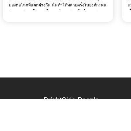
มองต่อโลกที่แตกต่างกัน นั่นทำให้หลายครั้งในองค์กรคน
เ
ต่างเจนมักจะมีปัญหาในการทำงานร่วมกัน โดยเฉพาะ
เ
เมื่อในโลกการทำงานความแตกต่างนี้ถูกทำให้ใหญ่ชัด
อ
มากขึ้นด้วยโครงสร้างองค์กรส่วนใหญ่ที่มีความเป็น
ท
ลำดับขั้น ที่สุดท้ายแล้วทำให้พนักงานรุ่นใหม่หมดใจที่จะ
ก
ทำงาน พนักงานอาวุโสเหนื่อยหน่าย บรรยากาศในการ
ใ
ทำงานร่วมกันไม่มีประสิทธิภาพ
BrightSide People
Culture happens, whether planned or not. Start
building your culture to unlock the full potential
of your business today.