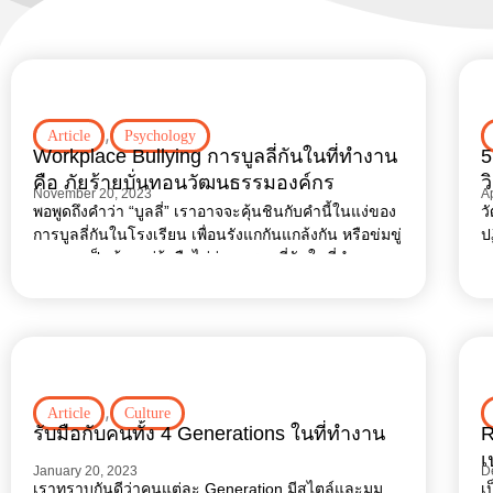
,
Article
Psychology
Workplace Bullying การบูลลี่กันในที่ทำงาน
5
คือ ภัยร้ายบั่นทอนวัฒนธรรมองค์กร
ว
November 20, 2023
Ap
พอพูดถึงคำว่า “บูลลี่” เราอาจจะคุ้นชินกับคำนี้ในแง่ของ
ว
การบูลลี่กันในโรงเรียน เพื่อนรังแกกันแกล้งกัน หรือข่มขู่
ป
คุกคาม เป็นต้น แต่รู้หรือไม่ว่า การบูลลี่กันในที่ทำงาน
ข
อ
ม
,
Article
Culture
รับมือกับคนทั้ง 4 Generations ในที่ทำงาน
R
เ
January 20, 2023
D
ใ
เราทราบกันดีว่าคนแต่ละ Generation มีสไตล์และมุม
เ