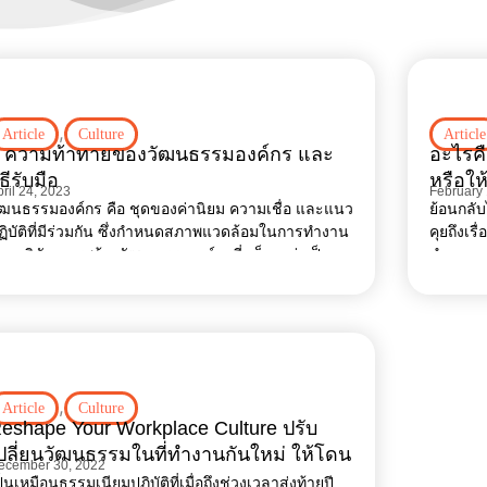
,
Article
Culture
Article
 ความท้าทายของวัฒนธรรมองค์กร และ
อะไรคื
ิธีรับมือ
หรือใ
ril 24, 2023
February
ัฒนธรรมองค์กร คือ ชุดของค่านิยม ความเชื่อ และแนว
ย้อนกลับ
ฏิบัติที่มีร่วมกัน ซึ่งกำหนดสภาพแวดล้อมในการทำงาน
คุยถึงเร
องบริษัท การสร้างวัฒนธรรมองค์กรที่แข็งแกร่งเป็น
ทำงาน 
งค์ประกอบสำคัญสำหรับความสำเร็จขององค์กร เพราะ
ันมีอิทธิพลต่อการมีส่วนร่วมของพนักงาน
,
Article
Culture
eshape Your Workplace Culture ปรับ
ปลี่ยนวัฒนธรรมในที่ทำงานกันใหม่ ให้โดน
ecember 30, 2022
จคนทั้งองค์กร
ป็นเหมือนธรรมเนียมปฏิบัติที่เมื่อถึงช่วงเวลาส่งท้ายปี