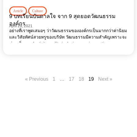
,
Article
Culture
9 บทเรียนบันดาลใจ จาก 9 สุดยอดวัฒนธรรม
องค์กร
April 29, 2021
อย่างที่เราพูดเสมอๆ ว่าวัฒนธรรมขององค์กรเป็นมากกว่าค่านิยม
และวิสัยทัศน์สวยหรูของบริษัท วัฒนธรรมมีความสำคัญเพราะจะ
ช่วยเพิ่ม productivity, agility inclusion และ innovation
« Previous
1
…
17
18
19
Next »