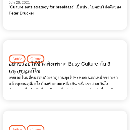
July 20, 2021
“Culture eats strategy for breakfast” เป็นประโยคอันโด่งดังของ
Peter Drucker
,
Article
Culture
อย่าปล่อยให้ชีวิตพังเพราะ Busy Culture กับ 3
แนวทางแก้ไข
July 12, 2021
เคยเจอไหมที่คนรอบตัวเราดูงานยุ่งไปซะหมด นอกเหนือจากเรา
แล้วทุกคนดูมีอะไรต้องทำเยอะเหลือเกิน หรือเราว่างเกินไป
ต้องหาอะไรทำเพิ่มไหม ? เราเชื่อว่าสถานการณ์เหล่านี้เคยเกิด
ขึ้นกับหลาย ๆ คน
,
Article
Culture