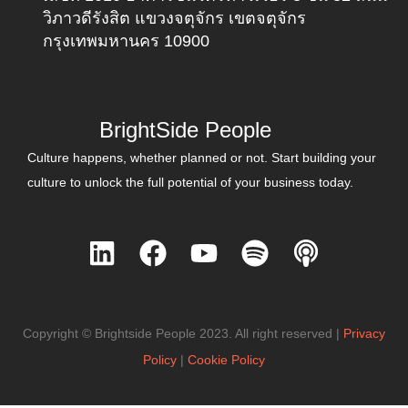
วิภาวดีรังสิต แขวงจตุจักร เขตจตุจักร
กรุงเทพมหานคร 10900
BrightSide People
Culture happens, whether planned or not. Start building your
culture to unlock the full potential of your business today.
L
F
Y
S
P
i
a
o
p
o
n
c
u
o
d
k
e
t
t
c
Copyright © Brightside People 2023. All right reserved |
Privacy
e
b
u
i
a
Policy
|
Cookie Policy
d
o
b
f
s