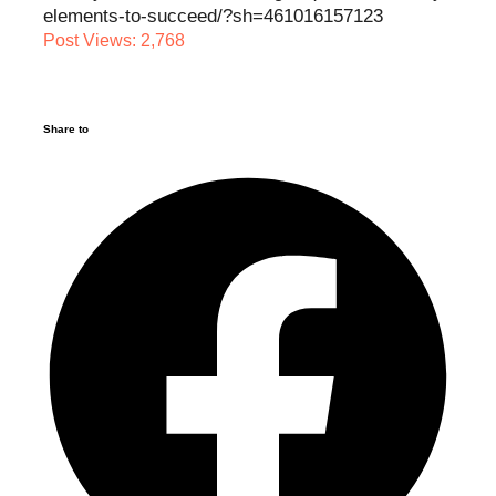
elements-to-succeed/?sh=461016157123
Post Views:
2,768
Share to