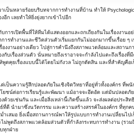
มาเป็นหลายร้อยบริบทจากการทำงานที่บ้าน ทำให้ Psychological 
อีก เลยทำให้ยิ่งยุ่งยากเข้าไปอีก
ับการเปิดพื้นที่ให้ทีมได้แสดงออกและถกเถียงกันในเรื่องงานอ
ตการทำงานและชีวิตส่วนตัวเริ่มแยกกันไม่ออกมากขึ้นเรื่อย ๆ
รื่องงานอย่างเดียว ไปสู่การคำนึงถึงสภาพแวดล้อมและสถานก
ยวข้องกับเรื่องส่วนตัว นั่นหมายถึงเราอาจจะกำลังไปแตะถึงเรื่อง
พูดคุยเรื่องแบบนี้ได้โดยไม่กังวล ไม่ถูกตัดสิน และที่สำคั
ต่เป็นความรู้สึกปลอดภัยในเชิงจิตวิทยาที่อยู่ทั่วทั้งองค์กร ที่
ะโยชน์ต่อการเรียนรู้และพัฒนา แม้อาจจะอึดอัด แต่มันปลอดภัยม
ด้วยเช่นกัน และเมื่อสิ่งเหล่านี้เกิดขึ้นแล้ว จะส่งผลต่อประ
ที่ดี นำมาซึ่งนวัตกรรม และความสร้างสรรค์ในองค์กร ที่ทุกค
ู่อย่างสม่ำเสมอ ยิ่งเมื่อสถานการณ์พาให้รูปแบบการทำงานเปลี่ย
จะไม่พูดถึงสภาพแวดล้อมส่วนตัวที่กำลังกระทบการทำงาน (รวมถึ
ับทุกฝ่าย