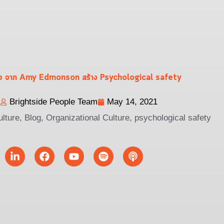
p จาก Amy Edmonson สร้าง Psychological safety
Brightside People Team
May 14, 2021
lture
,
Blog
,
Organizational Culture
,
psychological safety
Linkedin-
Facebook
Youtube
Spotify
Podcast
in