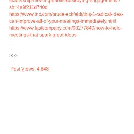
leadership-meeting-habits-destroying-engagement/?
sh=4e9f211d740d
https://www.inc.com/bruce-eckfeldt/this-1-radical-idea-
can-improve-all-of-your-meetings-immediately.html
https://www.fastcompany.com/90277840/how-to-hold-
meetings-that-spark-great-ideas
.
.
>>>
Post Views:
4,648
Share to
Related Posts:
6 ไอเดียในการจัด
EP549 10 พฤติกรรม บูลลี่