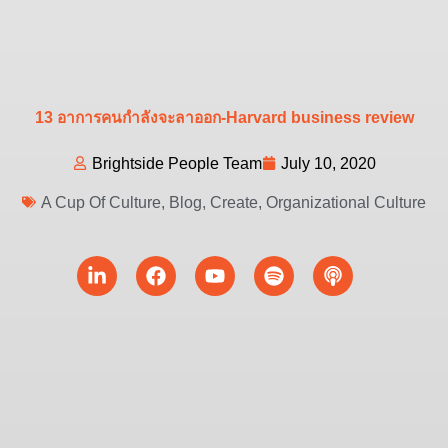
13 อาการคนกำลังจะลาออก-Harvard business review
Brightside People Team
July 10, 2020
A Cup Of Culture
,
Blog
,
Create
,
Organizational Culture
Linkedin-
Facebook
Youtube
Spotify
Podcast
in