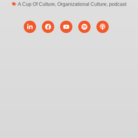
A Cup Of Culture
,
Organizational Culture
,
podcast
Linkedin-
Facebook
Youtube
Spotify
Podcast
in