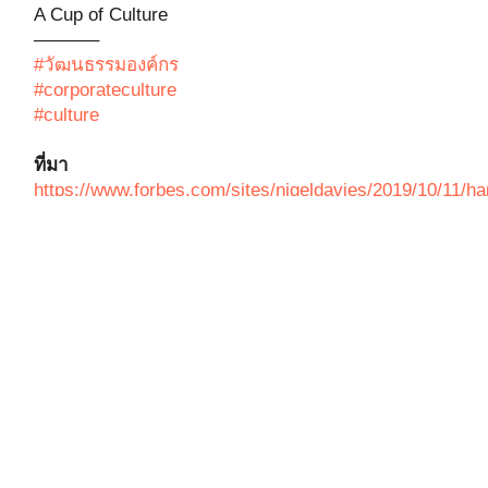
A Cup of Culture
———–
#วัฒนธรรมองค์กร
#corporateculture
#culture
ที่มา
https://www.forbes.com/sites/nigeldavies/2019/10/11/h
crews-and-culture-committees-are-making-
isolated-workers-feel-less-lonely/?sh=2bfdecf41927
https://www.cnbc.com/2020/11/03/zoom-has-the-
happiest-employees-of-2020heres-why.html
https://www.glassdoor.com/Award/Best-Places-to-
Work-2019-LST_KQ0,24.htm
Post Views:
2,984
Share to