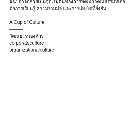
ฉัน” อาจกลายเป็นจุดเริ่มต้นของการพัฒนาวัฒนธรรมที่เอื้อ
ต่อการเรียนรู้ ความร่วมมือ และการเติบโตที่ยั่งยืน
A Cup of Culture
────
วัฒนธรรมองค์กร
corporateculture
organizationalculture
.
.
Source:
https://www.thoughtfulleader.com/its-not-my-job/
Post Views:
1,014
Share to