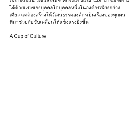
เพราะฉะนั้น วัฒนธรรมองค์กรที่แข็งแรง ไม่สามารถเกิดขึ้น
ได้ด้วยแรงของบุคคลใดบุคคลหนึ่งในองค์กรเพียงอย่าง
เดียว แต่ต้องสร้างให้วัฒนธรรมองค์กรเป็นเรื่องของทุกคน
ที่มาช่วยกับขับเคลื่อนให้แข็งแรงยิ่งขึ้น⁣⁣⁣⁣⁣⁣
A Cup of Culture
⁣⁣⁣———–
⁣⁣⁣วัฒนธรรมองค์กร⁣⁣⁣
corporate culture⁣⁣⁣
organizational culture⁣⁣⁣
.
.
>>>
แหล่งข้อมูลอ้างอิง
https://hbr.org/2021/02/company-culture-is-everyones-
responsibility
.
.
>>>