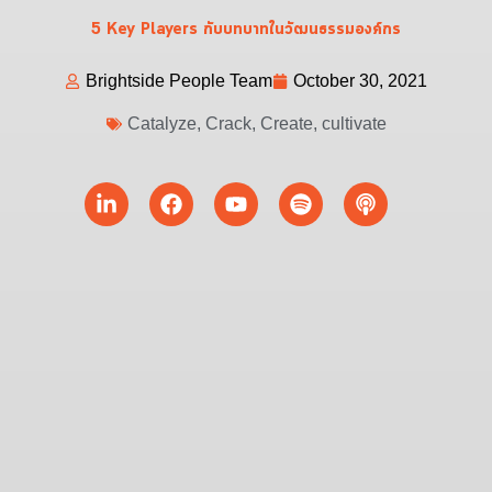
5 Key Players กับบทบาทในวัฒนธรรมองค์กร
Brightside People Team
October 30, 2021
Catalyze
,
Crack
,
Create
,
cultivate
Linkedin-
Facebook
Youtube
Spotify
Podcast
in