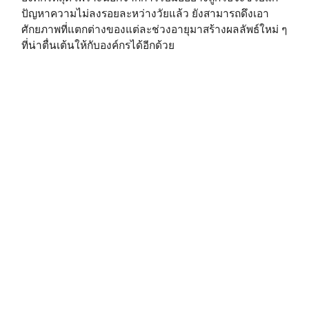
ปัญหาความไม่ลงรอยละหว่างวัยแล้ว ยังสามารถดึงเอา
ศักยภาพที่แตกต่างของแต่ละช่วงอายุมาสร้างผลลัพธ์ใหม่ ๆ
ที่น่าตื่นเต้นให้กับองค์กรได้อีกด้วย
A Cup of Culture
———–
วัฒนธรรมองค์กร
CorporateCulture
OrganizationalCulture
.
.
References:
https://hbr.org/2022/12/3-strategies-to-bridge-
generational-divides-at-work?ab=hero-main-text
https://www.oho.chat/blog/generation-gap-in-digital-
transformation
Post Views:
4,946