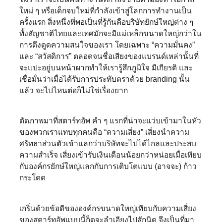
ใหม่ ๆ หรือเด็กจบใหม่ที่กำลังเข้าสู่โลกการทำงานเป็น
ครั้งแรก สิ่งหนึ่งที่พอเป็นที่รู้กันคือบริษัทยักษ์ใหญ่ต่าง ๆ
ทั้งสัญชาติไทยและเทศมักจะมีแม่เหล็กขนาดใหญ่กว่าใน
การดึงดูดความสนใจของเรา โดยเฉพาะ “ความมั่นคง”
และ “สวัสดิการ” ตลอดจนชื่อเสียงของแบรนด์เหล่านั้นที่
จะแปะอยู่บนหน้าผากทำให้เรารู้สึกภูมิใจ มีเกียรติ และ
เชื่อมั่นว่าเมื่อได้รับการประทับตราด้วย branding นั้น
แล้ว จะไปไหนต่อก็ไม่ใช่เรื่องยาก
ตัดภาพมาที่สตาร์ทอัพ คำ ๆ แรกที่น่าจะแว่บเข้ามาในหัว
ของพวกเราแทบทุกคนคือ “ความเสี่ยง” เสี่ยงนำความ
ศรัทธาส่วนตัวเข้าแลกว่าบริษัทจะไปได้ไกลและประสบ
ความสำเร็จ เสี่ยงเข้ารับเงินเดือนน้อยกว่าหน่อยเมื่อเทียบ
กับองค์กรยักษ์ใหญ่แลกกับการเติบโตแบบ (อาจจะ) ก้าว
กระโดด
เกริ่นด้วยข้อดีขององค์กรขนาดใหญ่เทียบกับความเสี่ยง
ของสตาร์ทอัพแบบนี้ก็ดูจะลำเอียงไปสักนิด จึงเป็นที่มา