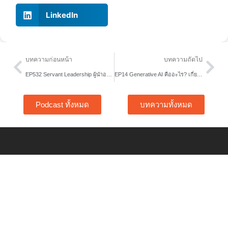
LinkedIn
Prev
Nex
บทความก่อนหน้า
บทความถัดไป
EP532 Servant Leadership ผู้นำองค์กรในยุคแห่งการเปลี่ยนแปลง
EP14 Generative AI คืออะไร? เกี่ยวกับคนทำงานอย่างไร? ❘ Soft Skills Whisperer
Podcast ทั้งหมด
บทความทั้งหมด
Home
Free Tools
About Us
Content Hub
Services
Article
Story
Podcast