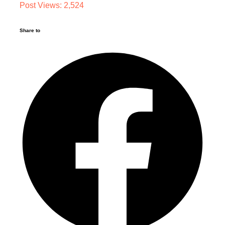
Post Views:
2,524
Share to