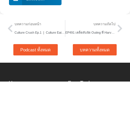
Prev
Nex
บทความก่อนหน้า
บทความถัดไป
Culture Crush Ep.1 ❘ Culture Eats Strategy for Breakfast
EP491 เคล็ดลับจัด Outing ที่ Harvard Business Review แนะนำ
Podcast ทั้งหมด
บทความทั้งหมด
Home
Free Tools
About Us
Content Hub
Services
Article
Story
Podcast
Training
Video