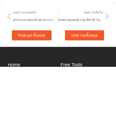
Prev
Nex
บทความก่อนหน้า
บทความถัดไป
EP479 อย่าปล่อยให้ HR ทำงาน Culture อย่างเดียวดาย
EP481 คุณสมบัติ 3 ข้อ ที่ทำให้ “อินโทรเวิร์ต” (Introvert) ควรก้าวขึ้นเป็นผู้นำ
Podcast ทั้งหมด
บทความทั้งหมด
Home
Free Tools
About Us
Content Hub
Services
Article
Story
Podcast
Training
Video