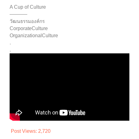
A Cup of Culture
———–
วัฒนธรรมองค์กร
CorporateCulture
OrganizationalCulture
.
.
Post Views:
2,720