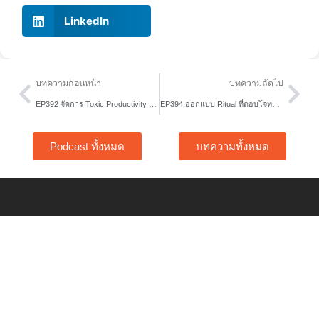
LinkedIn
Prev
Nex
บทความก่อนหน้า
บทความถัดไป
EP392 จัดการ Toxic Productivity อยู่หมัดด้วย The Eisenhower Matrix
EP394 ออกแบบ Ritual ที่ตอบโจทย์ด้วย 3P
Podcast ทั้งหมด
บทความทั้งหมด
Home
Free Tools
About Us
Content Hub
Services
Article
Story
Podcast