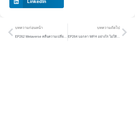
LinkedIn
Prev
Nex
บทความก่อนหน้า
บทความถัดไป
EP262 Metaverse คลื่นความเปลี่ยนแปลงครั้งใหม่ที่องค์กรควรทราบ
EP264 บอกลา WFH อย่างไร ไม่ให้พนักงานหนี
Podcast ทั้งหมด
บทความทั้งหมด
Home
Free Tools
About Us
Content Hub
Services
Article
Story
Podcast