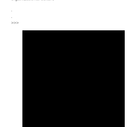
.
.
>>>