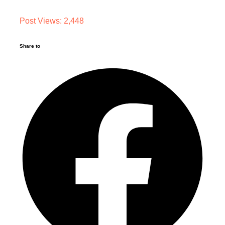
Post Views:
2,448
Share to