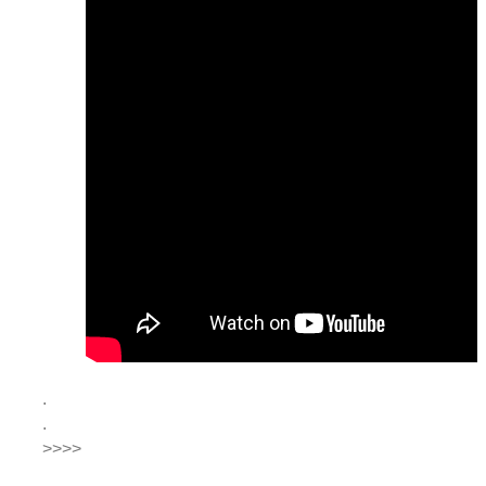
.
.
>>>>