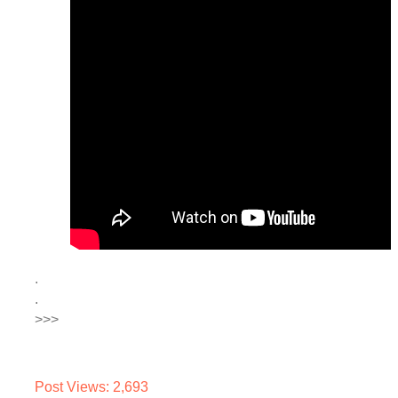
.
.
>>>
Post Views:
2,693