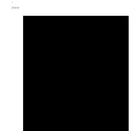
.
>>>