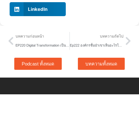
LinkedIn
Prev
Nex
บทความก่อนหน้า
บทความถัดไป
EP220 Digital Transformation เป็นเรื่องของเทคโนโลยีอย่างเดียวรึเปล่า
Ep222 องค์กรชั้นนำเขาเห็นอะไรในเด็กจบใหม่
Podcast ทั้งหมด
บทความทั้งหมด
Home
Free Tools
About Us
Content Hub
Services
Article
Story
Podcast