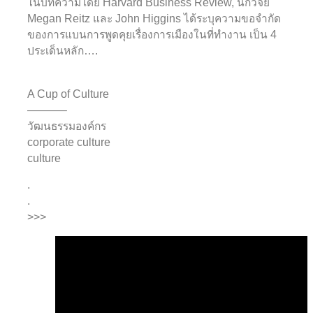
ในบทความโดย Harvard Business Review, นักวิจัย
Megan Reitz และ John Higgins ได้ระบุความขอจำกัด
ของการแบนการพูดคุยเรื่องการเมืองในที่ทำงาน เป็น 4
ประเด็นหลัก….
A Cup of Culture
———–
วัฒนธรรมองค์กร
corporate culture
culture
.
.
>>>