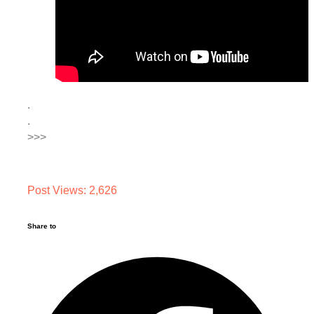
.
.
>>>
Post Views:
2,626
Share to