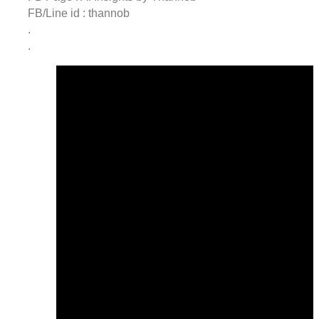
FB/Line id : thannob
.
.