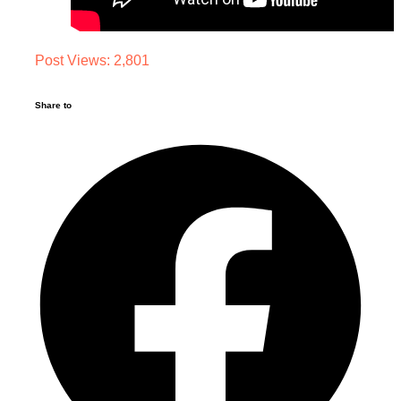
Post Views:
2,801
Share to