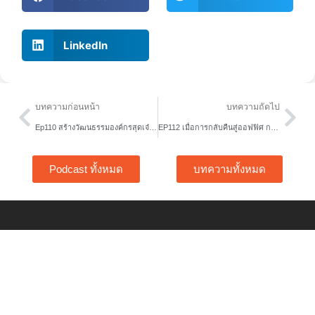
LinkedIn
Prev
Nex
บทความก่อนหน้า
บทความถัดไป
Ep110 สร้างวัฒนธรรมองค์กรสุดเจ๋งด้วย Ritual Design
EP112 เมื่อการกลับคืนสู่ออฟฟิศ กลายเป็นความคุ้นเคยที่ไม่คุ้นเคย
Podcast ทั้งหมด
บทความทั้งหมด
Home
Free Tools
About Us
Content Hub
Services
Article