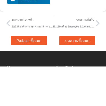
Prev
Nex
บทความก่อนหน้า
บทความถัดไป
Ep137 องค์กรเราถูกความกลัวครอบงำหรือไม่
Ep139 สร้าง Employee Experience ที่น่าจดจำด้วยวัฒนรรมองค์กร
Podcast ทั้งหมด
บทความทั้งหมด
Home
Free Tools
About Us
Content Hub
Services
Article
Story
Podcast
Training
Video