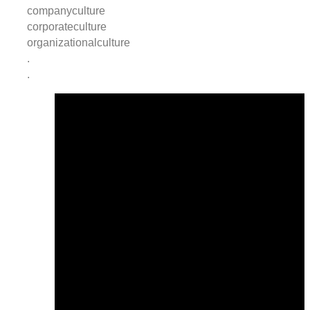
companyculture
corporateculture
organizationalculture
.
.