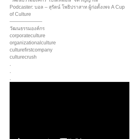
Podcaster: บอล – สุรัตน์ โพธิปราสาท ผู้ก่อตั้งเพจ A Cup
of Culture
——————–
วัฒนธรรมองค์กร
corporateculture
organizationalculture
culturefirstcompany
culturecrush
.
.
.