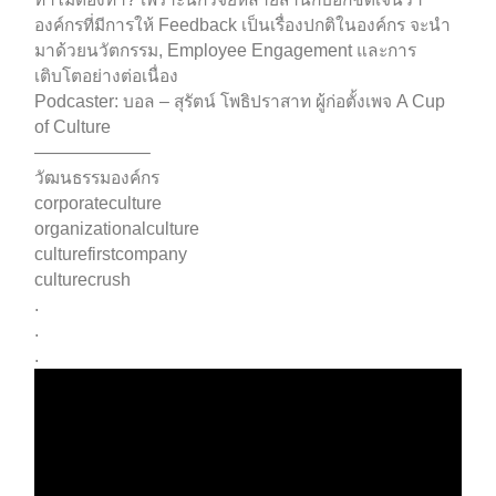
องค์กรที่มีการให้ Feedback เป็นเรื่องปกติในองค์กร จะนำ
มาด้วยนวัตกรรม, Employee Engagement และการ
เติบโตอย่างต่อเนื่อง
Podcaster: บอล – สุรัตน์ โพธิปราสาท ผู้ก่อตั้งเพจ A Cup
of Culture
——————–
วัฒนธรรมองค์กร
corporateculture
organizationalculture
culturefirstcompany
culturecrush
.
.
.