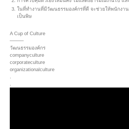
การควบคุมตัวเองให้มั่นคง ไม่แสดงอารมณ์เกินไป แ
ในที่ทำงานที่มีวัฒนธรรมองค์กรที่ดี จะช่วยให้พนักง
เป็นพิษ
A Cup of Culture
────
วัฒนธรรมองค์กร
companyculture
corporateculture
organizationalculture
.
.