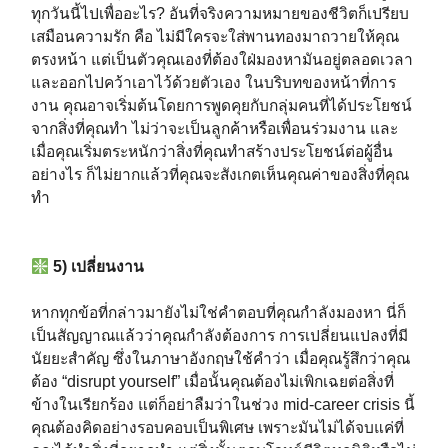
ทุกวันนี้ไปเพื่ออะไร? อันที่จริงความหมายของชีวิตก็เปรียบ
เสมือนความรัก คือ ไม่มีใครจะใส่พานทองมาถวายให้คุณ
ตรงหน้า แต่เป็นตัวคุณเองที่ต้องใฝ่มองหามันอยู่ตลอดเวลา
และออกไปคว้าเอาไว้ด้วยตัวเอง ในบริบทของหน้าที่การ
งาน คุณอาจเริ่มต้นโดยการพูดคุยกับกลุ่มคนที่ได้ประโยชน์
จากสิ่งที่คุณทำ ไม่ว่าจะเป็นลูกค้าหรือเพื่อนร่วมงาน และ
เมื่อคุณเริ่มตระหนักว่าสิ่งที่คุณทำสร้างประโยชน์ต่อผู้อื่น
อย่างไร ก็ไม่ยากแล้วที่คุณจะสังเกตเห็นคุณค่าของสิ่งที่คุณ
ทำ⁣⁣⁣⁣
5) เปลี่ยนงาน⁣⁣⁣⁣
หากทุกข้อที่กล่าวมายังไม่ใช่คำตอบที่คุณกำลังมองหา นี่ก็
เป็นสัญญาณแล้วว่าคุณกำลังต้องการ การเปลี่ยนแปลงที่มี
นัยยะสำคัญ ซึ่งในภาษาอังกฤษใช้คำว่า เมื่อคุณรู้สึกว่าคุณ
ต้อง “disrupt yourself” เมื่อนั้นคุณต้องไม่เพิกเฉยต่อสิ่งที่
ข้างในเรียกร้อง แต่ก็อย่าลืมว่าในช่วง mid-career crisis นี้
คุณต้องคิดอย่างรอบคอบเป็นพิเศษ เพราะมันไม่ได้จบแค่ที่