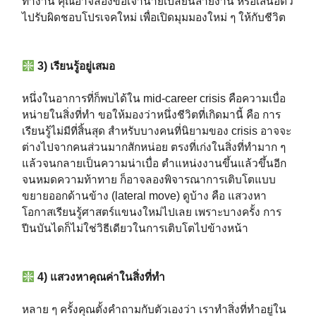
ทำงาน คุณอาจลองขอเจ้านายเปลี่ยนสายงาน หรือเสนอตัว
ไปรับผิดชอบโปรเจคใหม่ เพื่อเปิดมุมมองใหม่ ๆ ให้กับชีวิต⁣⁣⁣⁣
3) เรียนรู้อยู่เสมอ⁣⁣⁣⁣
หนึ่งในอาการที่ก็พบได้ใน mid-career crisis คือความเบื่อ
หน่ายในสิ่งที่ทำ ขอให้มองว่าหนึ่งชีวิตที่เกิดมานี้ คือ การ
เรียนรู้ไม่มีที่สิ้นสุด สำหรับบางคนที่นิยามของ crisis อาจจะ
ต่างไปจากคนส่วนมากสักหน่อย ตรงที่เก่งในสิ่งที่ทำมาก ๆ
แล้วจนกลายเป็นความน่าเบื่อ ตำแหน่งงานขึ้นแล้วขึ้นอีก
จนหมดความท้าทาย ก็อาจลองพิจารณาการเติบโตแบบ
ขยายออกด้านข้าง (lateral move) ดูบ้าง คือ แสวงหา
โอกาสเรียนรู้ศาสตร์แขนงใหม่ไปเลย เพราะบางครั้ง การ
ปีนบันไดก็ไม่ใช่วิธีเดียวในการเติบโตไปข้างหน้า⁣⁣⁣⁣
4) แสวงหาคุณค่าในสิ่งที่ทำ⁣⁣⁣⁣
หลาย ๆ ครั้งคุณตั้งคำถามกับตัวเองว่า เราทำสิ่งที่ทำอยู่ใน