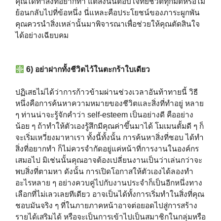
คุณได้ทำสิ่งที่อยากทำ แต่สิ่งนั้นตอบโจทย์ชีวิตทุกมิติหรือไม่
ย้อนกลับไปที่ข้อหนึ่ง นี่แหละคือประโยชน์ของภาระผูกพัน
คุณควรนำสิ่งเหล่านั้นมาพิจารณาเพื่อช่วยให้คุณตัดสินใจ
ได้อย่างเฉียบคม⁣⁣⁣⁣
6) อย่าฝากทั้งชีวิตไว้ในตะกร้าใบเดียว⁣⁣⁣⁣
ปฏิเสธไม่ได้ว่าการก้าวข้ามผ่านช่วงเวลาอันท้าทายนี้ วิธี
หนึ่งคือการค้นหาความหมายของชีวิตและสิ่งที่ทำอยู่ หลาย
ๆ ท่านน่าจะรู้จักคำว่า self-esteem เป็นอย่างดี คืออย่าง
น้อย ๆ ถ้าทำให้ตัวเองรู้สึกมีคุณค่าขึ้นมาได้ โมเมนตั้มดี ๆ ก็
จะเริ่มเหวี่ยงมาหาเรา ทั้งนี้ทั้งนั้น การค้นหาสิ่งที่ชอบ ได้ทำ
สิ่งที่อยากทำ ก็ไม่ควรจำกัดอยู่แค่หน้าที่การงานในองค์กร
เสมอไป มิเช่นนั้นคุณอาจต้องเปลี่ยนงานเป็นว่าเล่นกว่าจะ
พบสิ่งที่ตามหา ดังนั้น การเปิดโอกาสให้ตัวเองได้ลองทำ
อะไรหลาย ๆ อย่างควบคู่ไปกับงานประจำก็เป็นอีกหนึ่งทาง
เลือกที่ไม่เลวเลยทีเดียว อาจเป็นได้ทั้งการเริ่มทำในสิ่งที่คุณ
ชอบมันจริง ๆ ที่ในภายภาคหน้าอาจต่อยอดไปสู่การสร้าง
รายได้เสริมได้ หรือจะเป็นการเข้าไปเป็นสมาชิกในกลุ่มหรือ