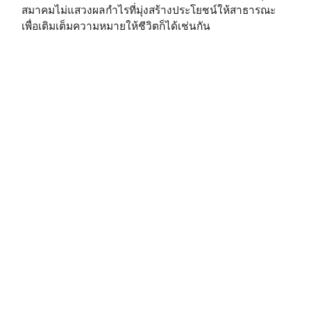
สมาคมไม่แสวงผลกำไรที่มุ่งสร้างประโยชน์ให้สาธารณะ
เพื่อเติมเต็มความหมายให้ชีวิตก็ได้เช่นกัน⁣⁣⁣⁣
และทั้งหมดนี้ คือ หกวิธีสู่การหลุดพ้นจากช่วงเวลายาก ๆ
ในชีวิต ที่คุณสามารถลงมือทำได้ทันที โดยขอให้พึง
ตระหนักไว้เสมอว่า ฝนไม่มีทางตกทุกวันฉันใด ชีวิตก็ไม่มี
ทางที่จะเจอแต่ช่วงเวลาแย่ ๆ ฉันนั้น ทุกอย่างล้วนเป็น
วัฏจักรตามธรรมชาติ และคุณไม่ได้กำลังต่อสู่อย่างโดด
เดี่ยวเพียงลำพัง ทีมงาน A Cup of Culture ขอเป็นกำลังใจ
ให้กับทุกท่านในการฟันฝ่าอุปสรรคและพบกับวันที่สดใสใน
เร็ววันครับ⁣⁣⁣⁣
A Cup of Culture⁣⁣⁣⁣
———–⁣⁣⁣⁣
วัฒนธรรมองค์กร⁣⁣⁣⁣
Corporate culture⁣⁣⁣⁣
Organizational culture⁣⁣⁣⁣
⁣⁣⁣⁣.