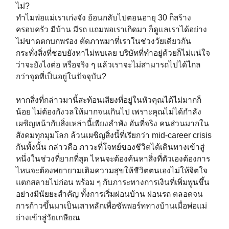
ไม่?⁣⁣⁣⁣
ทำไมพ่อแม่เราเก่งจัง ย้อนกลับไปตอนอายุ 30 ก็สร้าง
ครอบครัว มีบ้าน มีรถ แถมพอเราเกิดมา ก็ดูแลเราได้อย่าง
ไม่ขาดตกบกพร่อง ตัดภาพมาที่เราในช่วงวัยเดียวกัน
กระทั่งสิ่งที่ชอบยังหาไม่พบเลย บริษัทที่ทำอยู่ด้วยก็ไม่แน่ใจ
ว่าจะยังไงต่อ หรือจริง ๆ แล้วเราจะไม่สามารถไปได้ไกล
กว่าจุดที่เป็นอยู่ในปัจจุบัน?⁣⁣⁣⁣
หากสิ่งที่กล่าวมานี้สะท้อนเสียงที่อยู่ในหัวคุณได้ไม่มากก็
น้อย ไม่ต้องกังวลให้มากจนเกินไป เพราะคุณไม่ได้กำลัง
เผชิญหน้ากับสิ่งเหล่านี้เพียงลำพัง อันที่จริง คนส่วนมากใน
สังคมทุกมุมโลก ล้วนเผชิญสิ่งนี้ที่เรียกว่า mid-career crisis
กันทั้งนั้น กล่าวคือ ภาวะที่โจทย์ของชีวิตได้เดินทางเข้าสู่
หนึ่งในช่วงที่ยากที่สุด ไหนจะต้องค้นหาสิ่งที่ตัวเองต้องการ
ไหนจะต้องพยายามเติมความสุขให้ชีวิตตนเองไม่ให้จิตใจ
แตกสลายไปก่อน พร้อม ๆ กับภาระทางการเงินที่เพิ่มพูนขึ้น
อย่างมีนัยยะสำคัญ ทั้งการเริ่มผ่อนบ้าน ผ่อนรถ ตลอดจน
การก้าวขึ้นมาเป็นเสาหลักเพื่อซัพพอร์ททางบ้านเมื่อพ่อแม่
ย่างเข้าสู่วัยเกษียณ⁣⁣⁣⁣