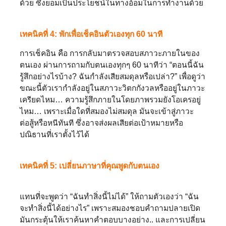
ด้วย ซึ่งยอมเป็นประโยชน์ในทางอ้อมในการทำงานด้วย
เทคนิคที่ 4: พักเพื่อเช็คอินตัวเองทุก 60 นาที
การเช็คอิน คือ การกลับมาตรวจสอบสภาวะภายในของ
ตนเอง ผ่านการถามกับตนเองทุกๆ 60 นาทีว่า “ตอนนี้ฉัน
รู้สึกอย่างไรบ้าง? ฉันกำลังเสียสมดุลหรือเปล่า?” เพื่อดูว่า
ขณะนี้ตัวเรากำลังอยู่ในสภาวะวิตกกังวลหรืออยู่ในภาวะ
เครียดไหม… ความรู้สึกภายในโดยภาพรวมยังโอเครอยู่
ไหม… เพราะเมื่อใดที่สมองไม่สมดุล มันจะเข้าสู่ภาวะ
ต่อสู้หรือหนีทันที ซึ่งอาจส่งผลเสียต่อเป้าหมายหรือ
ปณิธานที่เราตั้งไว้ได้
เทคนิคที่ 5: เปลี่ยนภาษาที่คุณพูดกับตนเอง
แทนที่จะพูดว่า “ฉันทำสิ่งนี้ไม่ได้” ให้ถามตัวเองว่า “ฉัน
จะทำสิ่งนี้ได้อย่างไร” เพราะสมองชอบคำถามปลายเปิด
มันกระตุ้นให้เราค้นหาคำตอบบางอย่าง.. และการเปลี่ยน