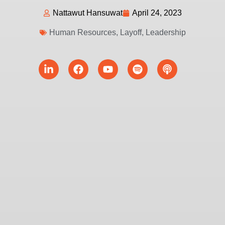
Nattawut Hansuwat
April 24, 2023
Human Resources
,
Layoff
,
Leadership
Linkedin-
Facebook
Youtube
Spotify
Podcast
in