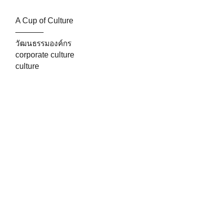
A Cup of Culture⁣⁣⁣
———–⁣⁣⁣
วัฒนธรรมองค์กร⁣⁣⁣
corporate culture⁣⁣⁣
culture⁣⁣
.
.
>>>