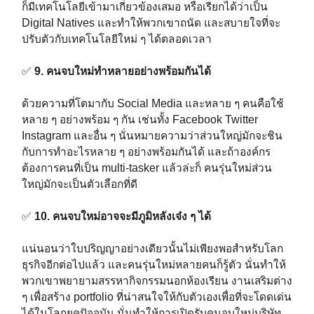
ก็มีเทคโนโลยีเข้ามาเกี่ยวข้องเสมอ หรือเรียกได้ว่าเป็น
Digital Natives และทำให้พวกเขาถนัด และสบายใจที่จะ
ปรับตัวกับเทคโนโลยีใหม่ ๆ ได้ตลอดเวลา⁣⁣⁣
✅
9. คนจบใหม่ทำหลายอย่างพร้อมกันได้⁣⁣⁣
ด้วยความที่โตมากับ Social Media และหลาย ๆ คนคือใช้
หลาย ๆ อย่างพร้อม ๆ กัน เช่นทั้ง Facebook Twitter
Instagram และอื่น ๆ นั่นหมายความว่าส่วนใหญ่มักจะชิน
กับการทำอะไรหลาย ๆ อย่างพร้อมกันได้ และถ้าองค์กร
ต้องการคนที่เป็น multi-tasker แล้วล่ะก็ คนรุ่นใหม่ส่วน
ใหญ่มักจะเป็นตัวเลือกที่ดี⁣⁣⁣
✅
10. คนจบใหม่อาจจะมีภูมิหลังเจ๋ง ๆ ได้⁣⁣⁣
แน่นอนว่าใบปริญญาอย่างเดียวนั้นไม่เพียงพอสำหรับโลก
ธุรกิจอีกต่อไปแล้ว และคนรุ่นใหม่หลายคนก็รู้ตัว นั่นทำให้
พวกเขาพยายามสรรหากิจกรรมนอกห้องเรียน งานเสริมต่าง
ๆ เพื่อสร้าง portfolio ที่น่าสนใจให้กับตัวเองเพื่อที่จะโดดเด่น
ได้ในโลกยุคปัจจุบัน นั่นทำให้การเปิดรับคนจบใหม่บริษัท