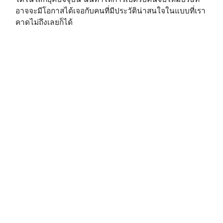
อาจจะมีโอกาสได้เจอกับคนที่มีประวัติน่าสนใจในแบบที่เรา
คาดไม่ถึงเลยก็ได้⁣⁣⁣
A Cup of Culture⁣⁣⁣
———–⁣⁣⁣
วัฒนธรรมองค์กร
corporate culture
organizational culture
.
.
>>>>
.
.
>>>>
แหล่งที่มาของข้อมูล
https://www.glassdoor.co.uk/employers/blog/10-
reasons-hire-graduate/