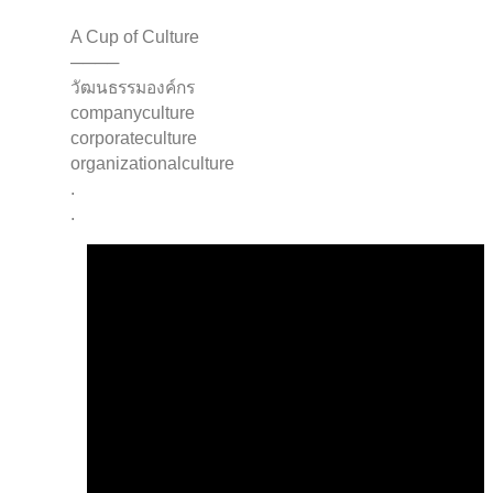
A Cup of Culture⁣
────
วัฒนธรรมองค์กร⁣
companyculture⁣
corporateculture ⁣
organizationalculture ⁣
.
.