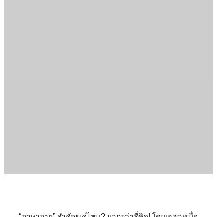
“ภาษากาย” สำคัญแค่ไหน? มากกว่าที่คิด! โดยเฉพาะเมื่อ