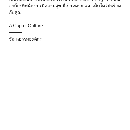
องค์กรที่พนักงานมีความสุข มีเป้าหมาย และเติบโตไปพร้อม
กับคุณ
A Cup of Culture
────
วัฒนธรรมองค์กร
corporateculture
organizationalculture
.
.
Post Views:
559
Share to