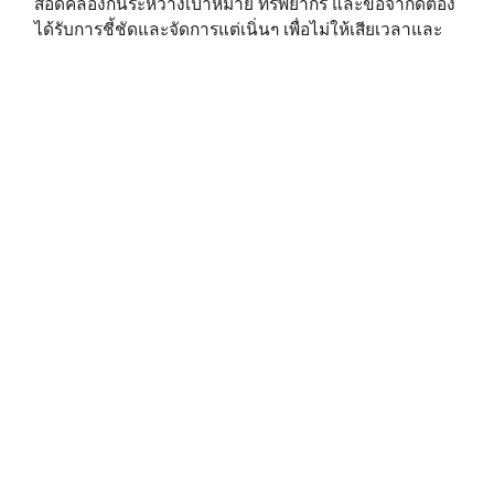
สอดคล้องกันระหว่างเป้าหมาย ทรัพยากร และข้อจำกัดต้อง
ได้รับการชี้ชัดและจัดการแต่เนิ่นๆ เพื่อไม่ให้เสียเวลาและ
ทรัพยากรอื่นๆ⁣
บริษัทส่วนใหญ่ใช้เวลามากเกินไปกับสิ่งที่ล้วนทำให้คน
ทำงานช้าลง ใช้ทรัพยากร และเพิ่มมูลค่าเพียงเล็กน้อย คู่
แข่งที่มาตามจังหวะ” (tempo-based competition)เช่น
Alibaba, Amazon และ Zappos เข้าใจดีว่าวิธีที่ดีที่สุดใน
การหลีกเลี่ยงการdisruption คือการมุ่งเน้นอย่างแน่วแน่ต่อ
ปัจจัยต่างๆ ที่ให้ความได้เปรียบในการแข่งขัน และอย่าหยุด
นิ่ง หากคุณยืนนิ่ง คุณจะเป็นเป้านิ่งทันที⁣
A Cup of Culture⁣⁣⁣
———–⁣⁣⁣
วัฒนธรรมองค์กร⁣⁣⁣
corporate culture⁣⁣⁣
culture⁣
.
.