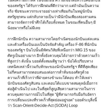
ในสงครามเกาหลี ในขณะนั้น ความเชื่อโดยทั่วไปคือนักบิน
ของสหรัฐฯ ได้รับการฝึกฝนที่ดีกว่ามาก แต่ถ้ามันเป็นความ
จริง ชัยชนะควรกระจายอย่างเท่าเทียมกันในหมู่นักบิน
สหรัฐทุกคน แต่กลับกลายเป็นว่ามีนักบินเพียงสองสามคน
สามารถจัดการข้าศึกได้เกือบทั้งหมด ในขณะที่คนอื่นๆ มี
น้อยมากหรือไม่มีเลย ⁣
การฝึกนักบิน ความสามารถโดยกำเนิดของนักบินแต่ละคน
และตัวเครื่องบินเองเป็นปัจจัยสำคัญ เครื่อง F-86 ที่นักบิน
ของสหรัฐฯ บินไปนั้นมีทัศนวิสัยที่เหนือกว่า MIG 15 ของ
ศัตรูเป็นอย่างมาก อีกทั้งยังควบคุมได้ง่ายกว่าด้วยความเร็ว
ที่สูงกว่า ดังนั้น บอยด์ตั้งสมมติฐานว่า ข้อได้เปรียบทาง
เทคนิคเหล่านี้รวมกับทักษะของนักบินสหรัฐฯ ที่ดีที่สุดเพียง
ไม่กี่คนสามารถตอบสนองต่อการห่ำหั่นของศัตรูด้วย
ความเร็วที่เร็วกว่าที่ฝ่ายตรงข้ามจะโต้ตอบ ทำให้เหล่า
นักบินของศัตรูสับสน และตอบโต้แบบขาดสมดุลย์เมื่อการ
ต่อสู้ดำเนินไป และในที่สุดก็สูญเสียความสามารถในการ
ควบคุมสถานการณ์ไปในที่สุด “ผู้ที่สามารถรับมือกับอัตรา
การเปลี่ยนแปลงที่รวดเร็วที่สุดย่อมอยู่รอด” บอยด์ระบุสิ่งนี้
ว่า Scan-Orient-Decide-Act (SODA) Loop⁣