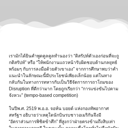
เรามักได้ยินคำพูดคูลคูลทำนองว่า “ดิสรัปท์ตัวเองก่อนที่จะถู
กดิสรัปท์” หรือ “ให้พนักงานแถวหน้ารับผิดชอบด้านกลยุทธ์
พร้อมๆ กับการลงมือด้วยตัวเขาเอง” จากการศึกษาพบว่าคำ
แนะนำในลักษณะนี้มีประโยชน์เพียงเล็กน้อย แต่ในทาง
กลับกันในทางการทหารกับเป็นวิธีจัดการการถาโถมของ
Disruption ที่ดีกว่ามาก โดยถูกเรียกว่า “การแข่งขันไปตาม
จังหวะ” (tempo-based competition)⁣
ในปีพ.ศ. 2519 พ.อ.อ. จอห์น บอยด์ แห่งกองทัพอากาศ
สหรัฐฯ อธิบายว่าเหตุใดนักบินรบชาวอเมริกันจึงมี
“อัตราส่วนการพิชิตข้าศึก” ที่สูงกว่าฝ่ายตรงข้ามถึงสิบเท่า