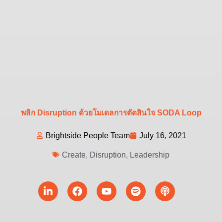
พลิก Disruption ด้วยโมเดลการตัดสินใจ SODA Loop
Brightside People Team
July 16, 2021
Create
,
Disruption
,
Leadership
Linkedin-
Facebook
Youtube
Spotify
Podcast
in