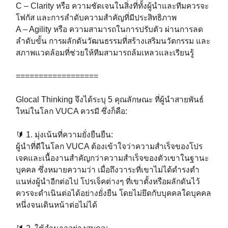
C – Clarity หรือ ความชัดเจนในสิ่งที่ทั้งผู้นำและทีมควรจะ
โฟกัส และการลำดับความสำคัญที่มีประสิทธิภาพ⁣⁣⁣
A – Agility หรือ ความสามารถในการปรับตัว ผ่านการลด
ลำดับขั้น การผลักดันวัฒนธรรมที่สร้างเสริมนวัตกรรม และ
สภาพแวดล้อมที่ช่วยให้ทีมสามารถล้มเหลวและเรียนรู้⁣⁣⁣
==================⁣⁣⁣
Glocal Thinking จึงได้ระบุ 5 คุณลักษณะ ที่ผู้นำสายพันธ์
ใหม่ในโลก VUCA ควรมี ซึ่งก็คือ:⁣⁣⁣
🔰 1. มุ่งเน้นที่ความยั่งยืนยืน: ⁣⁣⁣
ผู้นำที่ดีในโลก VUCA ต้องเข้าใจว่าความสำเร็จของโปร
เจคและเนื้องานสำคัญกว่าความสำเร็จของตัวเขาในฐานะ
บุคคล ซึ่งหมายความว่า เมื่อถึงวาระที่เขาไม่ได้ดำรงตำ
แนห่งผู้นำอีกต่อไป โปรเจ็คต่างๆ ที่เขาตั้งหรือผลักดันไว้
ควรจะดำเนินต่อได้อย่างยั่งยืน โดยไม่ยึดกับบุคคลใดบุคคล
หนึ่งจนเดินหน้าต่อไม่ได้⁣⁣⁣