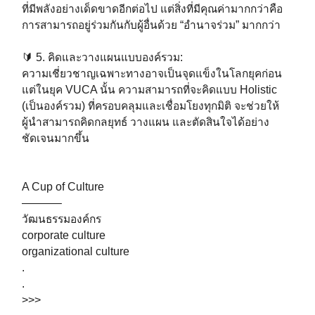
ที่มีพลังอย่างเด็ดขาดอีกต่อไป แต่สิ่งที่มีคุณค่ามากกว่าคือ
การสามารถอยู่ร่วมกันกับผู้อื่นด้วย “อำนาจร่วม” มากกว่า⁣⁣⁣
🔰 5. คิดและวางแผนแบบองค์รวม:⁣⁣⁣
ความเชี่ยวชาญเฉพาะทางอาจเป็นจุดแข็งในโลกยุคก่อน
แต่ในยุค VUCA นั้น ความสามารถที่จะคิดแบบ Holistic
(เป็นองค์รวม) ที่ครอบคลุมและเชื่อมโยงทุกมิติ จะช่วยให้
ผู้นำสามารถคิดกลยุทธ์ วางแผน และตัดสินใจได้อย่าง
ชัดเจนมากขึ้น⁣⁣⁣
A Cup of Culture⁣⁣⁣
———–⁣⁣⁣
วัฒนธรรมองค์กร⁣⁣⁣
corporate culture⁣⁣⁣
organizational culture⁣⁣⁣
.
.
>>>