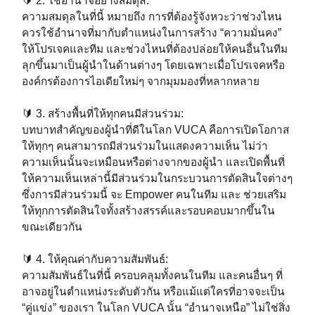
🔰 2. ใช้อำนาจอย่างสมดุล:⁣⁣⁣
ความสมดุลในที่นี้ หมายถึง การที่ต้องรู้จังหวะว่าช่วงไหน
ควรใช้อำนาจที่มากับตำแหน่งในการสร้าง “ความมั่นคง”
ให้โปรเจคและทีม และช่วงไหนที่ต้องปล่อยให้คนอื่นในทีม
ลุกขึ้นมาเป็นผู้นำในด้านต่างๆ โดยเฉพาะเมื่อโปรเจคหรือ
องค์กรต้องการไอเดียใหม่ๆ จากมุมมองที่หลากหลาย⁣⁣⁣
🔰 3. สร้างพื้นที่ให้ทุกคนมีส่วนร่วม:⁣⁣⁣
บทบาทสำคัญของผู้นำที่ดีในโลก VUCA คือการเปิดโอกาส
ให้ทุกๆ คนสามารถมีส่วนร่วมในแสดงความเห็น ไม่ว่า
ความเห็นนั้นจะเหมือนหรือต่างจากของผู้นำ และเปิดพื้นที่
ให้ความเห็นเหล่านี้มีส่วนร่วมในกระบวนการตัดสินใจต่างๆ
ซึ่งการมีส่วนร่วมนี้ จะ Empower คนในทีม และ ช่วยเสริม
ให้ทุกการตัดสินใจทั้งสร้างสรรค์และรอบคอบมากขึ้นใน
ขณะเดียวกัน⁣⁣⁣
🔰 4. ให้คุณค่ากับความสัมพันธ์:⁣⁣⁣
ความสัมพันธ์ในที่นี้ ครอบคลุมทั้งคนในทีม และคนอื่นๆ ที่
อาจอยู่ในตำแหน่งระดับตัวกัน หรือแม้แต่ใครที่อาจจะเป็น
“คู่แข่ง” ของเรา ในโลก VUCA นั้น “อำนาจเหนือ” ไม่ใช่สิ่ง