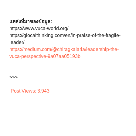
แหล่งที่มาของข้อมูล:⁣⁣⁣
https://www.vuca-world.org/
https://glocalthinking.com/en/in-praise-of-the-fragile-
leader/
https://medium.com/@chiragkalaria/leadership-the-
vuca-perspective-9a07aa05193b
.
.
>>>
Post Views:
3,943
Share to