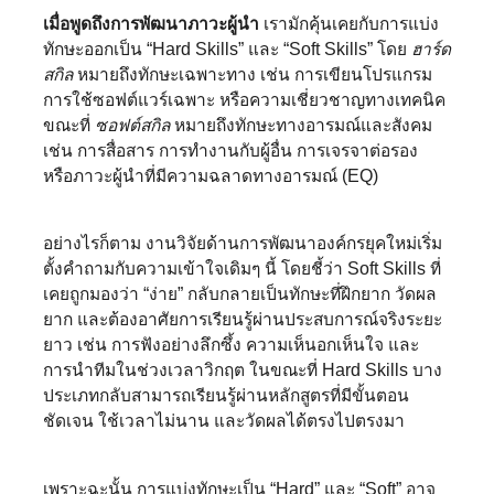
เมื่อพูดถึงการพัฒนาภาวะผู้นำ
เรามักคุ้นเคยกับการแบ่ง
ทักษะออกเป็น “Hard Skills” และ “Soft Skills” โดย
ฮาร์ด
สกิล
หมายถึงทักษะเฉพาะทาง เช่น การเขียนโปรแกรม
การใช้ซอฟต์แวร์เฉพาะ หรือความเชี่ยวชาญทางเทคนิค
ขณะที่
ซอฟต์สกิล
หมายถึงทักษะทางอารมณ์และสังคม
เช่น การสื่อสาร การทำงานกับผู้อื่น การเจรจาต่อรอง
หรือภาวะผู้นำที่มีความฉลาดทางอารมณ์ (EQ)
อย่างไรก็ตาม งานวิจัยด้านการพัฒนาองค์กรยุคใหม่เริ่ม
ตั้งคำถามกับความเข้าใจเดิมๆ นี้ โดยชี้ว่า Soft Skills ที่
เคยถูกมองว่า “ง่าย” กลับกลายเป็นทักษะที่ฝึกยาก วัดผล
ยาก และต้องอาศัยการเรียนรู้ผ่านประสบการณ์จริงระยะ
ยาว เช่น การฟังอย่างลึกซึ้ง ความเห็นอกเห็นใจ และ
การนำทีมในช่วงเวลาวิกฤต ในขณะที่ Hard Skills บาง
ประเภทกลับสามารถเรียนรู้ผ่านหลักสูตรที่มีขั้นตอน
ชัดเจน ใช้เวลาไม่นาน และวัดผลได้ตรงไปตรงมา
เพราะฉะนั้น การแบ่งทักษะเป็น “Hard” และ “Soft” อาจ