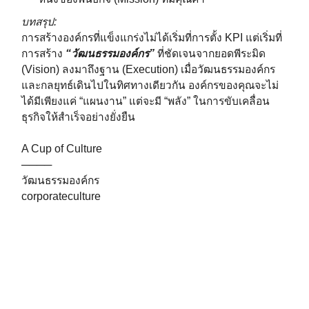
บทสรุป:
การสร้างองค์กรที่แข็งแกร่งไม่ได้เริ่มที่การตั้ง KPI แต่เริ่มที่
การสร้าง
“วัฒนธรรมองค์กร”
ที่ชัดเจนจากยอดพีระมิด
(Vision) ลงมาถึงฐาน (Execution) เมื่อวัฒนธรรมองค์กร
และกลยุทธ์เดินไปในทิศทางเดียวกัน องค์กรของคุณจะไม่
ได้มีเพียงแค่ “แผนงาน” แต่จะมี “พลัง” ในการขับเคลื่อน
ธุรกิจให้สำเร็จอย่างยั่งยืน
A Cup of Culture
────
วัฒนธรรมองค์กร
corporateculture
organizationalculture
.
.
Adapted from:
The Strategy Pyramid
ของ Wendy
McGuiness
https://www.mcguinnessinstitute.org/strategynz/the-