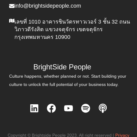
info@brightsidepeople.com
เลขที่ 1010 อาคารชินวัตรทาวเวอร์ 3 ชั้น 32 ถนน
วิภาวดีรังสิต แขวงจตุจักร เขตจตุจักร
กรุงเทพมหานคร 10900
BrightSide People
Culture happens, whether planned or not. Start building your
culture to unlock the full potential of your business today.
L
F
Y
S
P
i
a
o
p
o
n
c
u
o
d
k
e
t
t
c
Copyright © Brightside People 2023. All right reserved |
Privacy