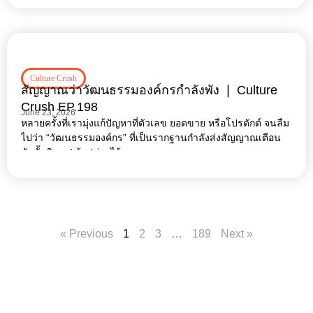
Culture Crush
สัญญาณว่าวัฒนธรรมองค์กรกำลังพัง ❘ Culture
Crush EP.198
June 23, 2026
หลายครั้งที่เรามุ่งแก้ปัญหาที่ตัวเลข ยอดขาย หรือโปรดักต์ จนลืม
ไปว่า “วัฒนธรรมองค์กร” ที่เป็นรากฐานกำลังส่งสัญญาณเตือน
ภัยขั้นวิกฤต! ถ้าปล่อยไว้เฉย ๆ
« Previous
1
2
3
…
189
Next »