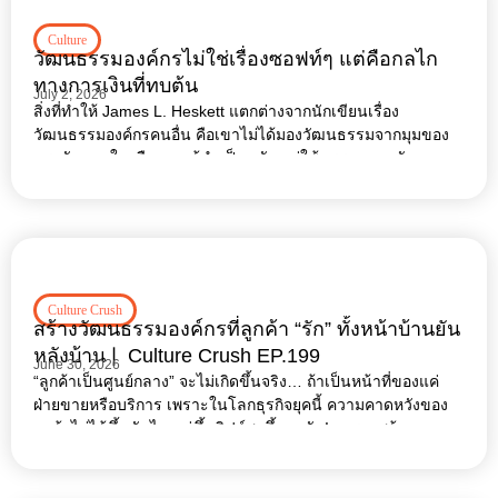
Culture
วัฒนธรรมองค์กรไม่ใช่เรื่องซอฟท์ๆ แต่คือกลไก
ทางการเงินที่ทบต้น
July 2, 2026
สิ่งที่ทำให้ James L. Heskett แตกต่างจากนักเขียนเรื่อง
วัฒนธรรมองค์กรคนอื่น คือเขาไม่ได้มองวัฒนธรรมจากมุมของ
แรงบันดาลใจหรือภาวะผู้นำเป็นหลัก แต่ใช้ตรรกะแบบนัก
เศรษฐศาสตร์ เขาสนใจว่า
Culture Crush
สร้างวัฒนธรรมองค์กรที่ลูกค้า “รัก” ทั้งหน้าบ้านยัน
หลังบ้าน❘ Culture Crush EP.199
June 30, 2026
“ลูกค้าเป็นศูนย์กลาง” จะไม่เกิดขึ้นจริง… ถ้าเป็นหน้าที่ของแค่
ฝ่ายขายหรือบริการ เพราะในโลกธุรกิจยุคนี้ ความคาดหวังของ
ลูกค้าไม่ได้ขึ้นบันได แต่ขึ้นลิฟต์สูงขึ้นทุกวัน! การจะสร้าง
ประสบการณ์ที่เหนือความคาดหวังจนลูกค้า “รัก”